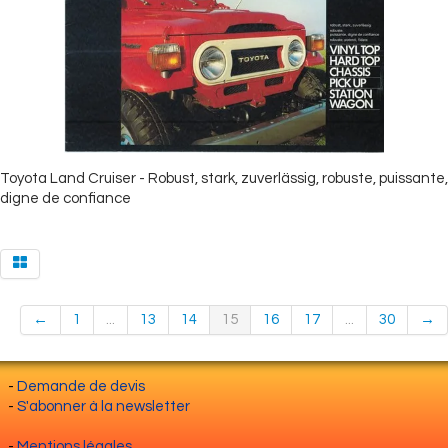
Toyota Land Cruiser - Robust, stark, zuverlässig, robuste, puissante,
digne de confiance
←
1
...
13
14
15
16
17
...
30
→
-
Demande de devis
-
S'abonner à la newsletter
-
Mentions légales